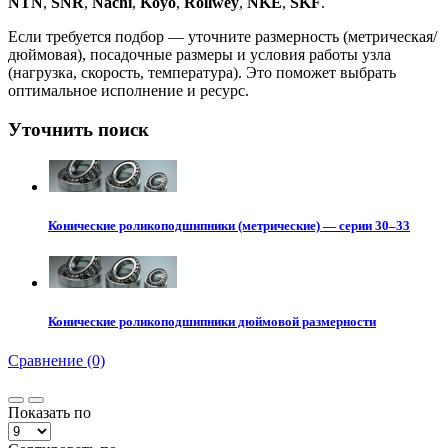
NTN
,
SNR
,
Nachi
,
Koyo
,
Rollwey
,
NKE
,
SKF
.
Если требуется подбор — уточните размерность (метрическая/
дюймовая), посадочные размеры и условия работы узла
(нагрузка, скорость, температура). Это поможет выбрать
оптимальное исполнение и ресурс.
Уточнить поиск
Конические роликоподшипники (метрические) — серии 30–33
Конические роликоподшипники дюймовой размерности
Сравнение (0)
Показать по