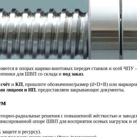
яются в опорах шарико-винтовых передач станков и осей ЧПУ 
шипники для ШВП со склада и
под заказ
.
,
счёт
и
КП
, пришлите обозначение/размер (d×D×B) или маркиров
ми лицами и ИП
, предоставляем закрывающие документы.
ем
порно-радиальные решения с повышенной жёсткостью и заводс
 фиксированной опоре ШВП для восприятия осевых нагрузок и об
защите и ресурсу).