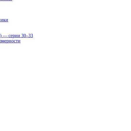
ники
) — серии 30–33
змерности