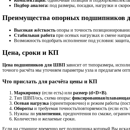
Комплектация:
одиночные позиции и подбор/комплектац
Подбор аналога:
под размеры, посадки, нагрузки и скоро
Преимущества опорных подшипников
Высокая жёсткость
опоры и точность позиционирования
Стабильная работа
при осевых нагрузках и смене напра
Возможность подобрать исполнение под условия: защита,
Цена, сроки и КП
Цена подшипников для ШВП
зависит от типоразмера, исполн
точного расчёта мы уточняем параметры узла и предлагаем оп
Что прислать для расчёта цены и КП
Маркировку
(если есть) или
размер (d×D×B)
.
Тип ШВП/ось, схема опоры:
фиксированная/плавающа
Осевая нагрузка
(ориентировочно) и режим работы (пос
Обороты
и требуемая точность/повторяемость (если есть 
Нужны ли
уплотнения
, предпочтения по смазке, ограни
Количество и желаемые сроки.
Если на странице временно нет подшипника который Вы искал