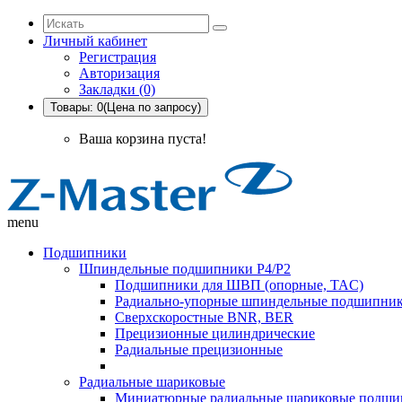
Личный кабинет
Регистрация
Авторизация
Закладки (0)
Товары: 0(Цена по запросу)
Ваша корзина пуста!
menu
Подшипники
Шпиндельные подшипники P4/P2
Подшипники для ШВП (опорные, TAC)
Радиально-упорные шпиндельные подшипник
Сверхскоростные BNR, BER
Прецизионные цилиндрические
Радиальные прецизионные
Радиальные шариковые
Миниатюрные радиальные шариковые подши