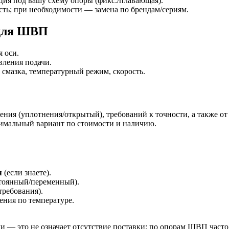
ия под вашу схему опоры (фикс./плавающая).
сть; при необходимости — замена по брендам/сериям.
 для ШВП
 оси.
вления подачи.
 смазка, температурный режим, скорость.
ения (уплотнения/открытый), требований к точности, а также от
тимальный вариант по стоимости и наличию.
я
(если знаете).
тоянный/переменный).
требования).
чения по температуре.
и — это не означает отсутствие поставки: по опорам ШВП част