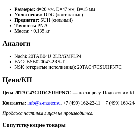
Размеры:
d=20 мм, D=47 мм, B=15 мм
Уплотнения:
DDG (контактные)
Преднатяг:
SUH (сильный)
Точность:
PN7C
Масса:
~0,135 кг
Аналоги
Nachi: 20TAB04U-2LR/GMFLP4
FAG: BSB020047-2RS-T
NSK (открытые исполнения): 20TAC47CSUHPN7C
Цена/КП
Цена 20TAC47CDDGSUHPN7C
— по запросу. Подготовим КП
Контакты:
info@z-master.su
, +7 (499) 162-22-11, +7 (499) 168-24
Продажа частным лицам не производится.
Сопутствующие товары