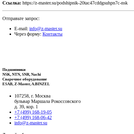
Ссылка:
https://z-master.su/podshipnik-20tac47cddgsuhpn7c-nsk
Отправьте запрос:
E-mail:
info@z-master.su
Через форму:
Контакты
Подшипники
NSK, NTN, SNR, Nachi
Сварочное оборудование
ESAB, Z-Master, A.BINZEL
107258, г. Москва
бульвар Маршала Рокоссовского
д. 39, кор. 1
+7 (499) 168-19-05
+7 (499) 168-06-42
info@z-master.su