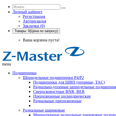
Личный кабинет
Регистрация
Авторизация
Закладки (0)
Товары: 0(Цена по запросу)
Ваша корзина пуста!
menu
Подшипники
Шпиндельные подшипники P4/P2
Подшипники для ШВП (опорные, TAC)
Радиально-упорные шпиндельные подшипник
Сверхскоростные BNR, BER
Прецизионные цилиндрические
Радиальные прецизионные
Радиальные шариковые
Миниатюрные радиальные шариковые подши