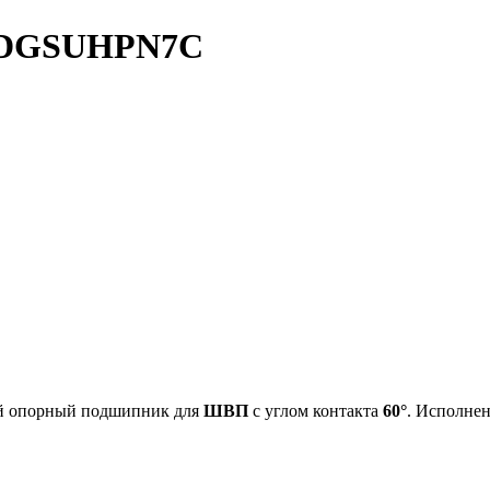
DDGSUHPN7C
 опорный подшипник для
ШВП
с углом контакта
60°
. Исполне