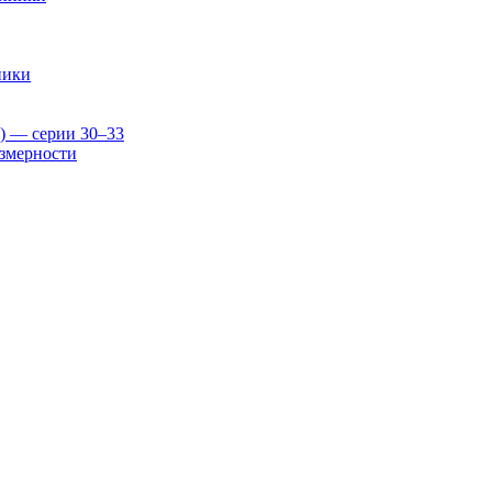
ники
) — серии 30–33
змерности