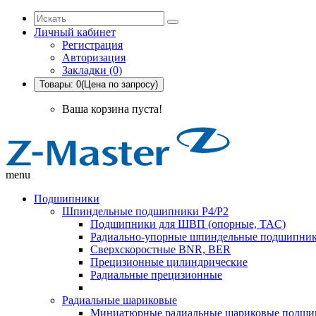
Личный кабинет
Регистрация
Авторизация
Закладки (0)
Товары: 0(Цена по запросу)
Ваша корзина пуста!
menu
Подшипники
Шпиндельные подшипники P4/P2
Подшипники для ШВП (опорные, TAC)
Радиально-упорные шпиндельные подшипник
Сверхскоростные BNR, BER
Прецизионные цилиндрические
Радиальные прецизионные
Радиальные шариковые
Миниатюрные радиальные шариковые подши