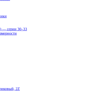
ники
) — серии 30–33
змерности
риковый, 2Z