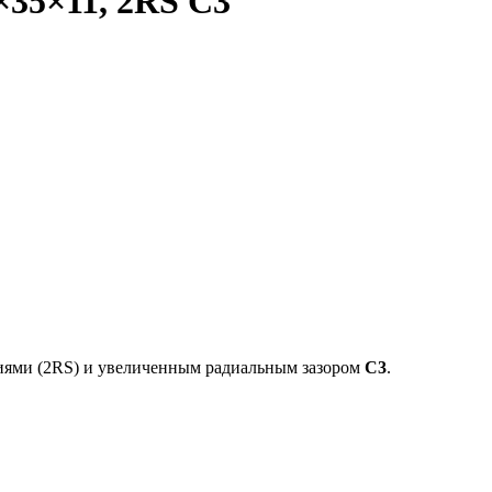
35×11, 2RS C3
ями (2RS) и увеличенным радиальным зазором
C3
.