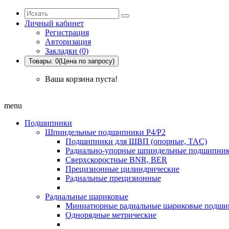
Личный кабинет
Регистрация
Авторизация
Закладки (0)
Товары: 0(Цена по запросу)
Ваша корзина пуста!
menu
Подшипники
Шпиндельные подшипники P4/P2
Подшипники для ШВП (опорные, TAC)
Радиально-упорные шпиндельные подшипник
Сверхскоростные BNR, BER
Прецизионные цилиндрические
Радиальные прецизионные
Радиальные шариковые
Миниатюрные радиальные шариковые подши
Однорядные метрические