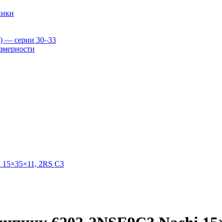
ники
) — серии 30–33
змерности
 15×35×11, 2RS C3