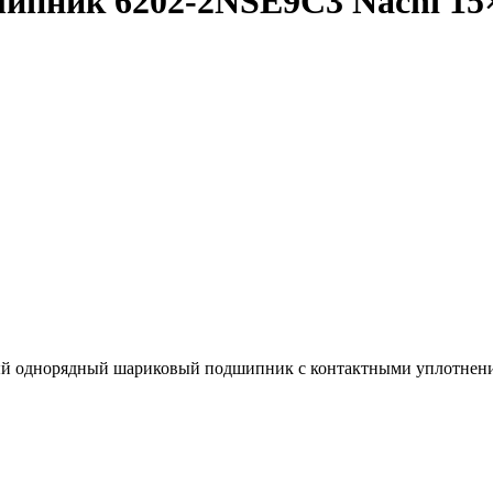
пник 6202-2NSE9C3 Nachi 15×
й однорядный шариковый подшипник с контактными уплотнени