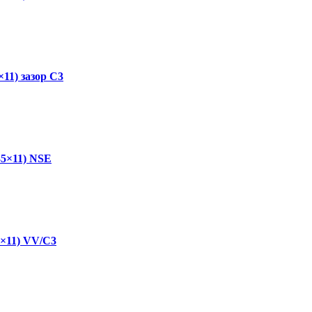
1) зазор C3
5×11) NSE
×11) VV/C3