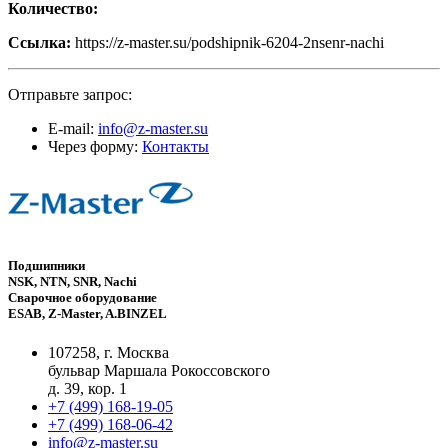
Количество:
Ссылка:
https://z-master.su/podshipnik-6204-2nsenr-nachi
Отправьте запрос:
E-mail:
info@z-master.su
Через форму:
Контакты
Подшипники
NSK, NTN, SNR, Nachi
Сварочное оборудование
ESAB, Z-Master, A.BINZEL
107258, г. Москва
бульвар Маршала Рокоссовского
д. 39, кор. 1
+7 (499) 168-19-05
+7 (499) 168-06-42
info@z-master.su