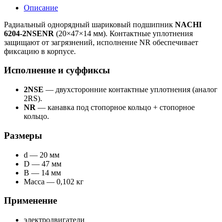
Описание
Радиальный однорядный шариковый подшипник
NACHI
6204-2NSENR
(20×47×14 мм). Контактные уплотнения
защищают от загрязнений, исполнение NR обеспечивает
фиксацию в корпусе.
Исполнение и суффиксы
2NSE
— двухсторонние контактные уплотнения (аналог
2RS).
NR
— канавка под стопорное кольцо + стопорное
кольцо.
Размеры
d — 20 мм
D — 47 мм
B — 14 мм
Масса — 0,102 кг
Применение
электродвигатели