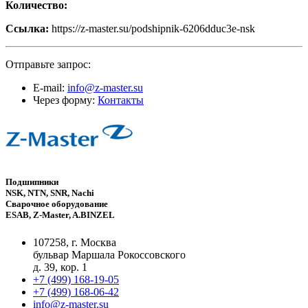
Количество:
Ссылка:
https://z-master.su/podshipnik-6206dduc3e-nsk
Отправьте запрос:
E-mail:
info@z-master.su
Через форму:
Контакты
Подшипники
NSK, NTN, SNR, Nachi
Сварочное оборудование
ESAB, Z-Master, A.BINZEL
107258, г. Москва
бульвар Маршала Рокоссовского
д. 39, кор. 1
+7 (499) 168-19-05
+7 (499) 168-06-42
info@z-master.su