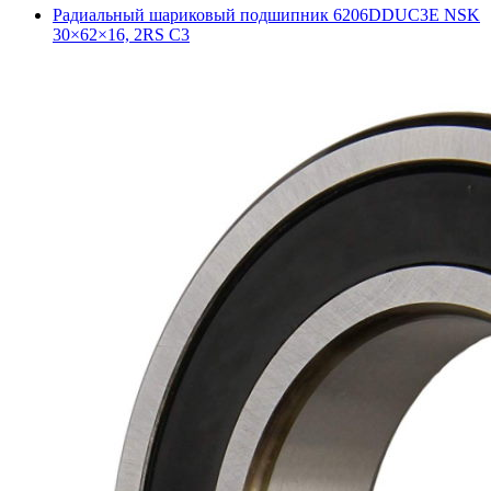
Радиальный шариковый подшипник 6206DDUC3E NSK
30×62×16, 2RS C3