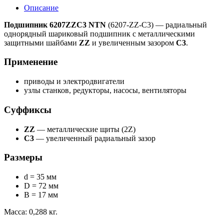
Описание
Подшипник 6207ZZC3 NTN
(6207-ZZ-C3) — радиальный
однорядный шариковый подшипник с металлическими
защитными шайбами
ZZ
и увеличенным зазором
C3
.
Применение
приводы и электродвигатели
узлы станков, редукторы, насосы, вентиляторы
Суффиксы
ZZ
— металлические щиты (2Z)
C3
— увеличенный радиальный зазор
Размеры
d = 35 мм
D = 72 мм
B = 17 мм
Масса: 0,288 кг.