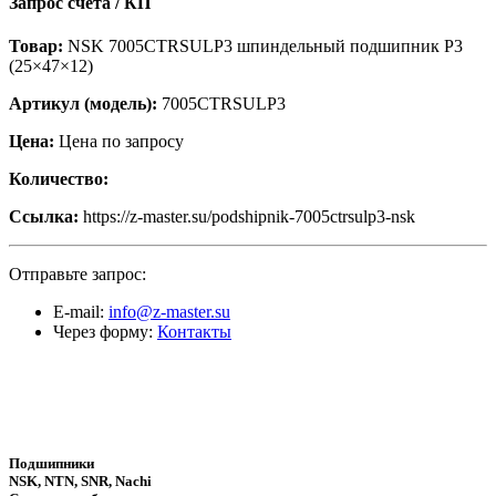
Запрос счёта / КП
Товар:
NSK 7005CTRSULP3 шпиндельный подшипник P3
(25×47×12)
Артикул (модель):
7005CTRSULP3
Цена:
Цена по запросу
Количество:
Ссылка:
https://z-master.su/podshipnik-7005ctrsulp3-nsk
Отправьте запрос:
E-mail:
info@z-master.su
Через форму:
Контакты
Подшипники
NSK, NTN, SNR, Nachi