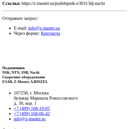
Ссылка:
https://z-master.su/podshipnik-e30313dj-nachi
Отправьте запрос:
E-mail:
info@z-master.su
Через форму:
Контакты
Подшипники
NSK, NTN, SNR, Nachi
Сварочное оборудование
ESAB, Z-Master, A.BINZEL
107258, г. Москва
бульвар Маршала Рокоссовского
д. 39, кор. 1
+7 (499) 168-19-05
+7 (499) 168-06-42
info@z-master.su