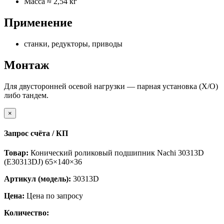
Масса ≈ 2,54 кг
Применение
станки, редукторы, приводы
Монтаж
Для двусторонней осевой нагрузки — парная установка (X/O)
либо тандем.
×
Запрос счёта / КП
Товар:
Конический роликовый подшипник Nachi 30313D
(E30313DJ) 65×140×36
Артикул (модель):
30313D
Цена:
Цена по запросу
Количество: