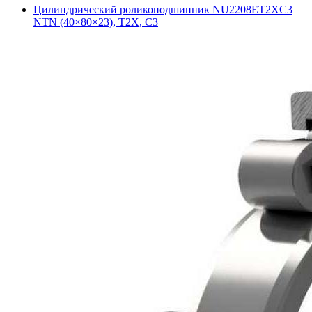
Цилиндрический роликоподшипник NU2208ET2XC3
NTN (40×80×23), T2X, C3