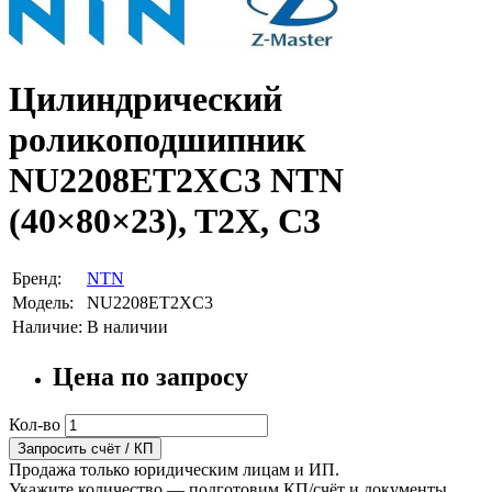
Цилиндрический
роликоподшипник
NU2208ET2XC3 NTN
(40×80×23), T2X, C3
Бренд:
NTN
Модель:
NU2208ET2XC3
Наличие:
В наличии
Цена по запросу
Кол-во
Запросить счёт / КП
Продажа только юридическим лицам и ИП.
Укажите количество — подготовим КП/счёт и документы.