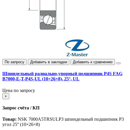
По запросу
Добавить в закладки
Добавить к сравнению
Шпиндельный радиально‑упорный подшипник P4S FAG
B7000-E-T-P4S-UL (10×26×8), 25°, UL
Цена по запросу
×
Запрос счёта / КП
Товар:
NSK 7000A5TRSULP3 шпиндельный подшипник P3
угол 25° (10×26×8)