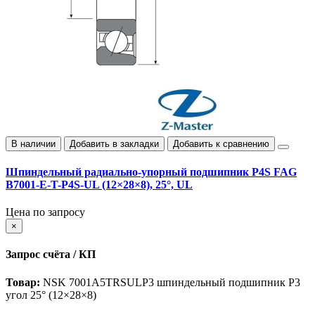
В наличии
Добавить в закладки
Добавить к сравнению
Шпиндельный радиально‑упорный подшипник P4S FAG
B7001-E-T-P4S-UL (12×28×8), 25°, UL
Цена по запросу
×
Запрос счёта / КП
Товар:
NSK 7001A5TRSULP3 шпиндельный подшипник P3
угол 25° (12×28×8)