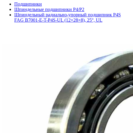
Подшипники
Шпиндельные подшипники P4/P2
Шпиндельный радиально‑упорный подшипник P4S
FAG B7001-E-T-P4S-UL (12×28×8), 25°, UL