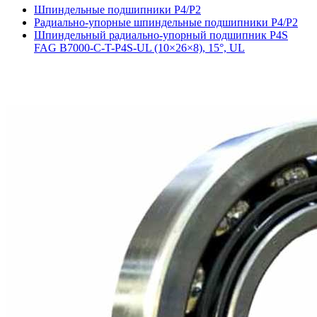
Шпиндельные подшипники P4/P2
Радиально-упорные шпиндельные подшипники P4/P2
Шпиндельный радиально‑упорный подшипник P4S
FAG B7000-C-T-P4S-UL (10×26×8), 15°, UL