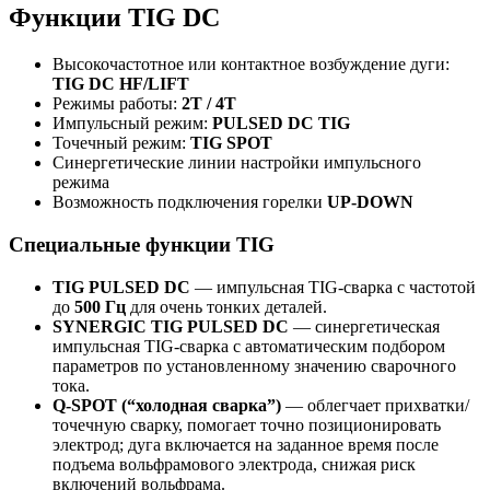
Функции TIG DC
Высокочастотное или контактное возбуждение дуги:
TIG DC HF/LIFT
Режимы работы:
2T / 4T
Импульсный режим:
PULSED DC TIG
Точечный режим:
TIG SPOT
Синергетические линии настройки импульсного
режима
Возможность подключения горелки
UP-DOWN
Специальные функции TIG
TIG PULSED DC
— импульсная TIG-сварка с частотой
до
500 Гц
для очень тонких деталей.
SYNERGIC TIG PULSED DC
— синергетическая
импульсная TIG-сварка с автоматическим подбором
параметров по установленному значению сварочного
тока.
Q-SPOT (“холодная сварка”)
— облегчает прихватки/
точечную сварку, помогает точно позиционировать
электрод; дуга включается на заданное время после
подъема вольфрамового электрода, снижая риск
включений вольфрама.