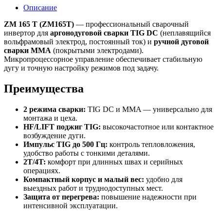
Описание
ZM 165 T (ZM165T)
— профессиональный сварочный
инвертор для
аргонодуговой сварки TIG DC
(неплавящийся
вольфрамовый электрод, постоянный ток) и
ручной дуговой
сварки MMA
(покрытыми электродами).
Микропроцессорное управление обеспечивает стабильную
дугу и точную настройку режимов под задачу.
Преимущества
2 режима сварки:
TIG DC и MMA — универсально для
монтажа и цеха.
HF/LIFT поджиг TIG:
высокочастотное или контактное
возбуждение дуги.
Импульс TIG до 500 Гц:
контроль тепловложения,
удобство работы с тонкими деталями.
2T/4T:
комфорт при длинных швах и серийных
операциях.
Компактный корпус и малый вес:
удобно для
выездных работ и труднодоступных мест.
Защита от перегрева:
повышение надежности при
интенсивной эксплуатации.