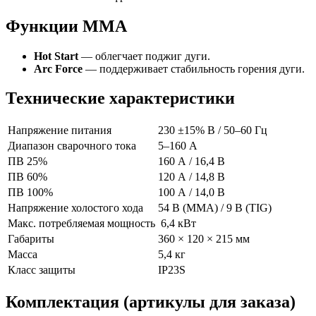
Функции MMA
Hot Start
— облегчает поджиг дуги.
Arc Force
— поддерживает стабильность горения дуги.
Технические характеристики
Напряжение питания
230 ±15% В / 50–60 Гц
Диапазон сварочного тока
5–160 А
ПВ 25%
160 А / 16,4 В
ПВ 60%
120 А / 14,8 В
ПВ 100%
100 А / 14,0 В
Напряжение холостого хода
54 В (MMA) / 9 В (TIG)
Макс. потребляемая мощность
6,4 кВт
Габариты
360 × 120 × 215 мм
Масса
5,4 кг
Класс защиты
IP23S
Комплектация (артикулы для заказа)