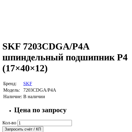
SKF 7203CDGA/P4A
шпиндельный подшипник P4
(17×40×12)
Бренд:
SKF
Модель:
7203CDGA/P4A
Наличие:
В наличии
Цена по запросу
Кол-во
Запросить счёт / КП